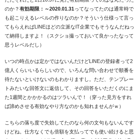
のか？
有効期限：～2020.01.31
ってなってたのは通常時で
も起こりえるレベルの作りなのか？そういう仕様って言っ
てもらえればLINEほどの立派なIT企業でもそうなんだねっ
て納得しますよ！（スクショ撮っておいて良かったなって
思うレベルだし）
いつの時点かは定かではないんだけどLINEの登録者って2
億人くらいいるらしいので、いろんな問い合わせで順番を
待たないといけないのもわかりますし。ただ、テンプレー
トみたいな回答文に返信して、その回答をいただくのにま
た1週間とかかかるのはツラいんで！（穿った見方をすれ
ば諦めさせる有効なやり方なのかも知れませんがｗ）
こちらの落ち度で失効してたのなら何の文句もないんです
けどね。仕方なくでも倍額を支払ってでも使い続けると思