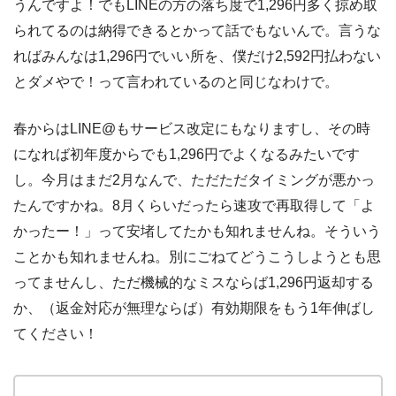
うんですよ！でもLINEの方の落ち度で1,296円多く掠め取
られてるのは納得できるとかって話でもないんで。言うな
ればみんなは1,296円でいい所を、僕だけ2,592円払わない
とダメやで！って言われているのと同じなわけで。
春からはLINE@もサービス改定にもなりますし、その時
になれば初年度からでも1,296円でよくなるみたいです
し。今月はまだ2月なんで、ただただタイミングが悪かっ
たんですかね。8月くらいだったら速攻で再取得して「よ
かったー！」って安堵してたかも知れませんね。そういう
ことかも知れませんね。別にごねてどうこうしようとも思
ってませんし、ただ機械的なミスならば1,296円返却する
か、（返金対応が無理ならば）有効期限をもう1年伸ばし
てください！