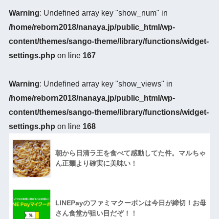
Warning
: Undefined array key "show_num" in
/home/reborn2018/nanaya.jp/public_html/wp-
content/themes/sango-theme/library/functions/widget-
settings.php
on line
167
Warning
: Undefined array key "show_views" in
/home/reborn2018/nanaya.jp/public_html/wp-
content/themes/sango-theme/library/functions/widget-
settings.php
on line
168
朝から日清ラ王を食べて感動してた件。マルちゃ
ん正麺より確実に美味い！
LINEPayのファミマクーポンは今日が締切！お母
さん食堂が狙い目だぞ！！